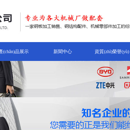
產(chǎn)品展示
新聞中心
資質(zhì)榮譽(yù)