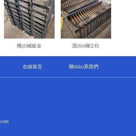
機(jī)械鈑金
護(hù)欄立柱
在線留言
聯(lián)系我們
q.com