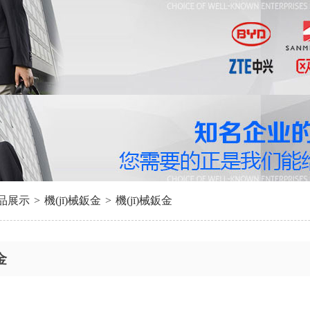
n)品展示
>
機(jī)械鈑金
>
機(jī)械鈑金
金