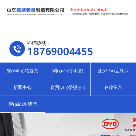
網(wǎng)站首頁
關(guān)于我們
產(chǎn)品展示
新聞中心
資質(zhì)榮譽(yù)
在線留言
聯(lián)系我們