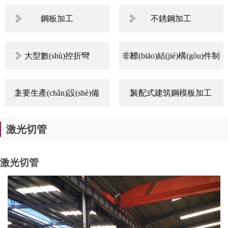
鋼板加工
不銹鋼加工
大型數(shù)控折彎
非標(biāo)結(jié)構(gòu)件制
作
主要生產(chǎn)設(shè)備
裝配式建筑鋼模板加工
激光切管
激光切管