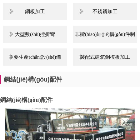
鋼板加工
不銹鋼加工
大型數(shù)控折彎
非標(biāo)結(jié)構(gòu)件制
作
主要生產(chǎn)設(shè)備
裝配式建筑鋼模板加工
鋼結(jié)構(gòu)配件
鋼結(jié)構(gòu)配件