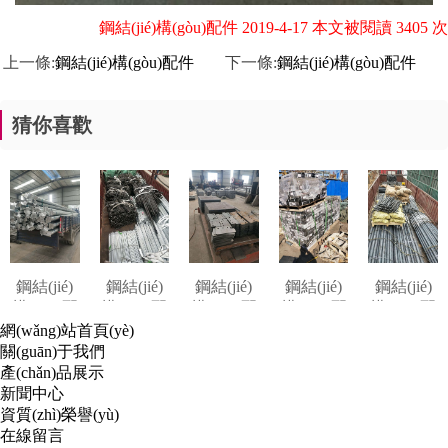
鋼結(jié)構(gòu)配件 2019-4-17 本文被閱讀 3405 次
上一條:
鋼結(jié)構(gòu)配件
下一條:
鋼結(jié)構(gòu)配件
猜你喜歡
鋼結(jié)
鋼結(jié)
鋼結(jié)
鋼結(jié)
鋼結(jié)
構(gòu)配
構(gòu)配
構(gòu)配
構(gòu)配
構(gòu)配
件
件
件
件
件
網(wǎng)站首頁(yè)
關(guān)于我們
產(chǎn)品展示
新聞中心
資質(zhì)榮譽(yù)
在線留言