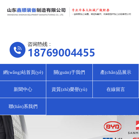
網(wǎng)站首頁(yè)
關(guān)于我們
產(chǎn)品展示
新聞中心
資質(zhì)榮譽(yù)
在線留言
聯(lián)系我們