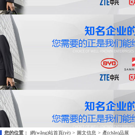
您的位置：
網(wǎng)站首頁(yè)
>
圖文信息
>
產(chǎn)品展