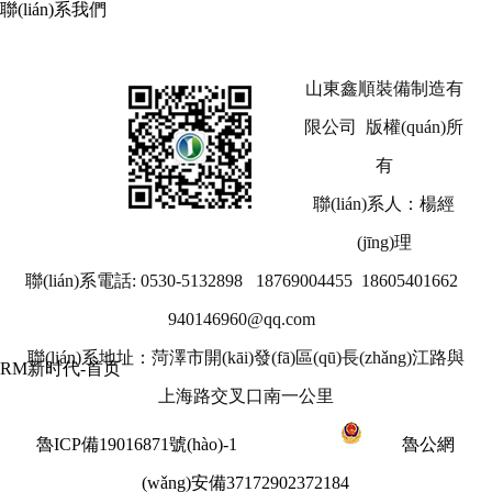
聯(lián)系我們
山東鑫順裝備制造有
限公司 版權(quán)所
有
聯(lián)系人：楊經
(jīng)理
聯(lián)系電話: 0530-5132898 18769004455 18605401662
940146960@qq.com
聯(lián)系地址：菏澤市開(kāi)發(fā)區(qū)長(zhǎng)江路與
RM新时代-首页
上海路交叉口南一公里
魯ICP備19016871號(hào)-1
魯公網
(wǎng)安備37172902372184