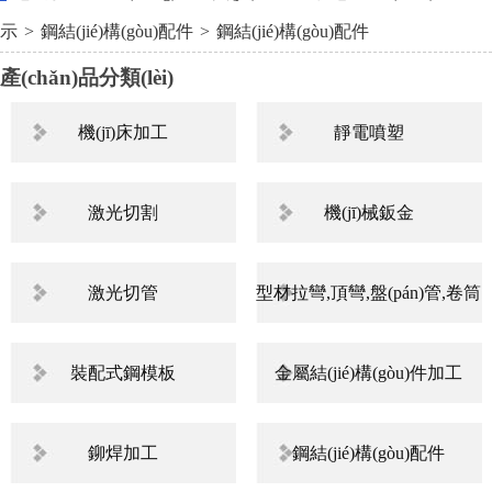
示
>
鋼結(jié)構(gòu)配件
>
鋼結(jié)構(gòu)配件
產(chǎn)品分類(lèi)
機(jī)床加工
靜電噴塑
激光切割
機(jī)械鈑金
激光切管
型材拉彎,頂彎,盤(pán)管,卷筒
裝配式鋼模板
金屬結(jié)構(gòu)件加工
鉚焊加工
鋼結(jié)構(gòu)配件